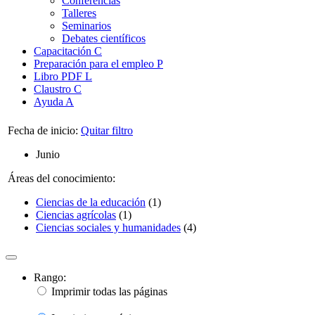
Conferencias
Talleres
Seminarios
Debates científicos
Capacitación
C
Preparación para el empleo
P
Libro PDF
L
Claustro
C
Ayuda
A
Fecha de inicio:
Quitar filtro
Junio
Áreas del conocimiento:
Ciencias de la educación
(1)
Ciencias agrícolas
(1)
Ciencias sociales y humanidades
(4)
Rango:
Imprimir todas las páginas