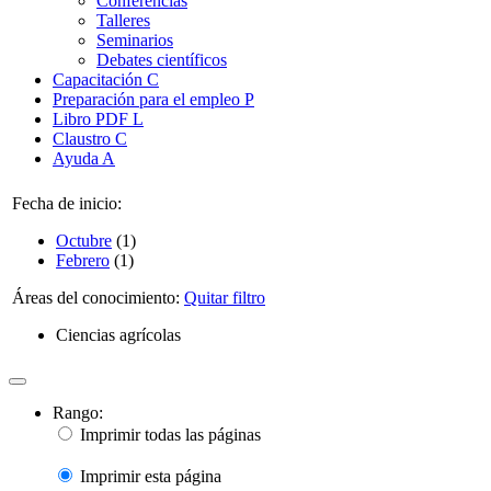
Conferencias
Talleres
Seminarios
Debates científicos
Capacitación
C
Preparación para el empleo
P
Libro PDF
L
Claustro
C
Ayuda
A
Fecha de inicio:
Octubre
(1)
Febrero
(1)
Áreas del conocimiento:
Quitar filtro
Ciencias agrícolas
Rango:
Imprimir todas las páginas
Imprimir esta página